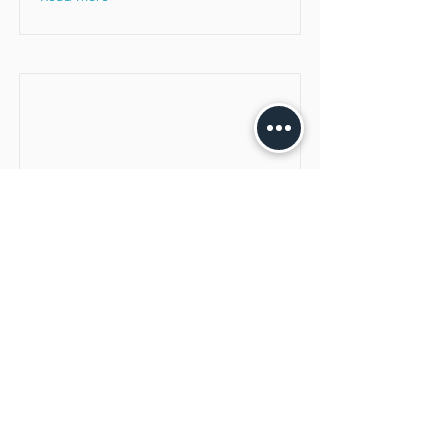
Política de Privacidade -
LGPD
Política de Privacidade - Lei n°
13.853/2019 - Lei Geral de Proteção
de Dados
Read More